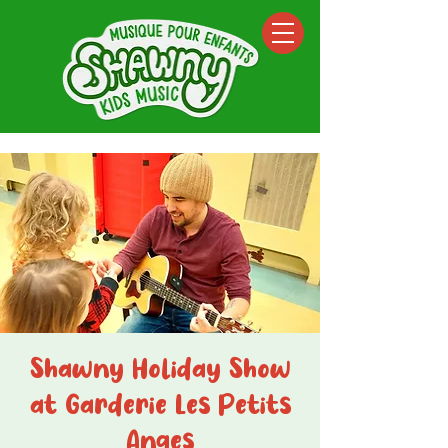
Shawny Holiday Show
at Garderie Les Petits
Anges