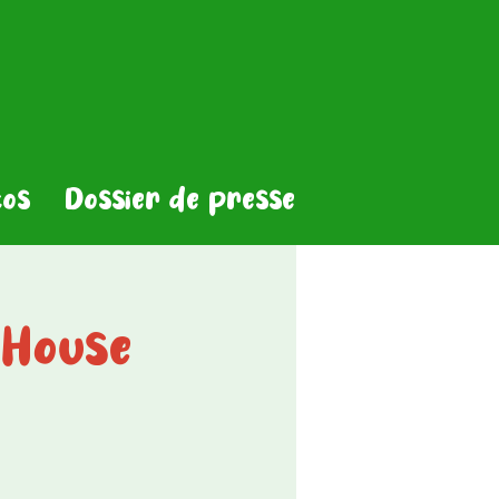
os
Dossier de presse
 House