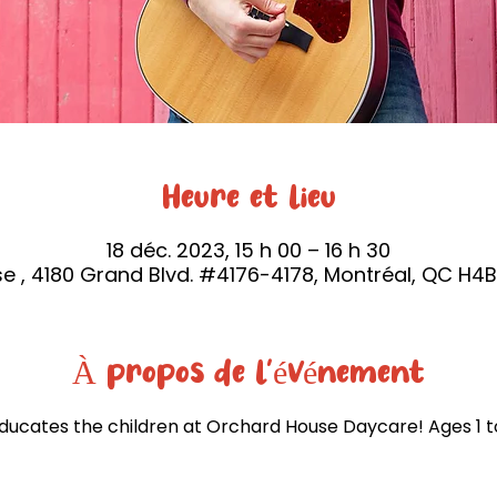
Heure et lieu
18 déc. 2023, 15 h 00 – 16 h 30
e , 4180 Grand Blvd. #4176-4178, Montréal, QC H4
À propos de l'événement
ucates the children at Orchard House Daycare! Ages 1 to