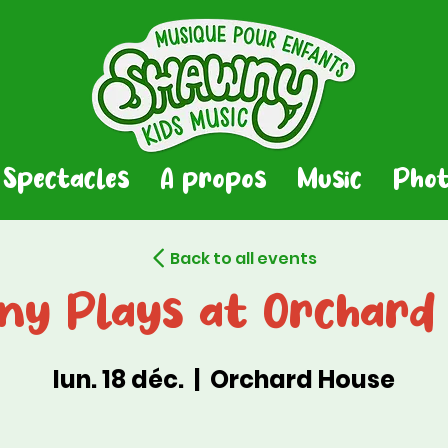
Spectacles
A propos
Music
Phot
Back to all events
y Plays at Orchard
lun. 18 déc.
  |  
Orchard House